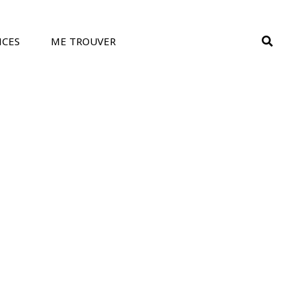
SEAR
NCES
ME TROUVER