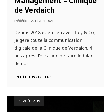
Management – Clinique
de Verdaich
Frédéric
Posted
22 Février 2021
On
Depuis 2018 et en lien avec Taly & Co,
je gère toute la communication
digitale de la Clinique de Verdaich. 4
ans après, l’occasion de faire le bilan
de nos
EN DÉCOUVRIR PLUS
COMMUNITY
MANAGEMENT
–
CLINIQUE
DE
Posted
19 AOÛT 2019
VERDAICH
on