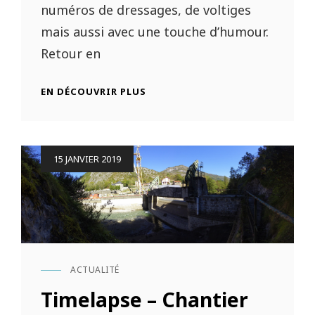
numéros de dressages, de voltiges
mais aussi avec une touche d’humour.
Retour en
EN DÉCOUVRIR PLUS
RETOUR
SUR⎟LA
NUIT
DU
CHEVAL
Posted
15 JANVIER 2019
2019
on
ACTUALITÉ
CAT
LINKS
Timelapse – Chantier